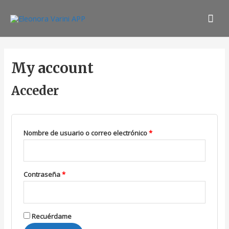
Ir
Men
al
contenido
prin
Obligatorio
Obligatorio
My account
Acceder
Nombre de usuario o correo electrónico
*
Contraseña
*
Recuérdame