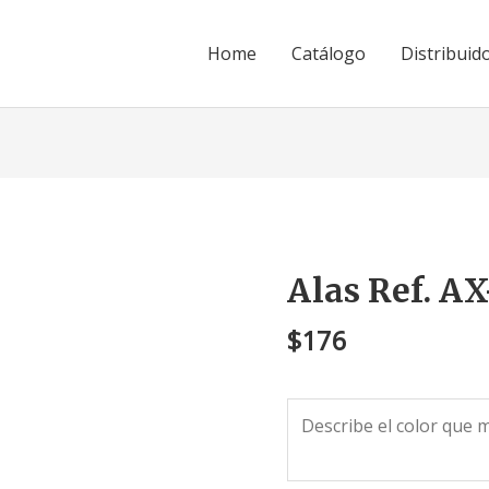
Home
Catálogo
Distribuid
Alas Ref. AX
Alas
Ref.
$
176
AX-
15
cantidad