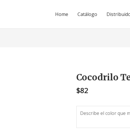
Home
Catálogo
Distribuid
Cocodrilo T
Cocodrilo
Textura
$
82
Ref.
AX-
7
cantidad