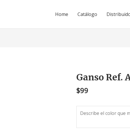
Home
Catálogo
Distribuid
Ganso Ref. 
Ganso
Ref.
$
99
AT-
58
cantidad