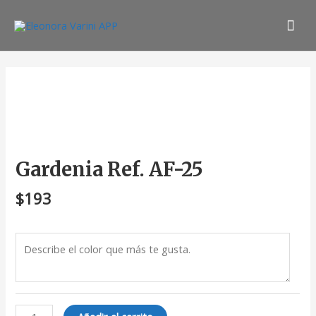
Ir
Men
al
contenido
prin
Gardenia
Ref.
AF-
25
cantidad
Gardenia Ref. AF-25
$
193