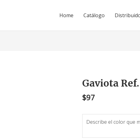
Home
Catálogo
Distribuid
Gaviota Ref
Gaviota
Ref.
$
97
PR-
22
cantidad