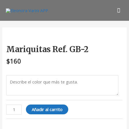
Ir
Men
al
contenido
prin
Mariquitas
Ref.
GB-
Mariquitas Ref. GB-2
2
cantidad
$
160
Añadir al carrito