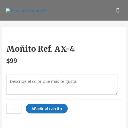
Ir
Men
al
contenido
prin
Moñito
Ref.
AX-
Moñito Ref. AX-4
4
cantidad
$
99
Añadir al carrito