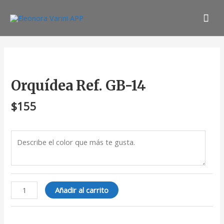
Ir
Men
al
contenido
prin
Orquídea
Ref.
GB-
Orquídea Ref. GB-14
14
cantidad
$
155
Añadir al carrito