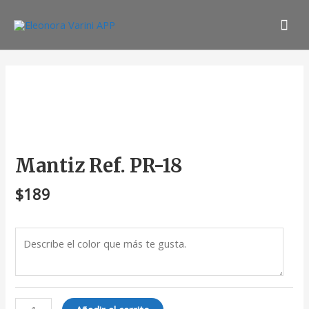
Ir
Men
al
contenido
prin
Mantiz
Ref.
PR-
18
cantidad
Mantiz Ref. PR-18
$
189